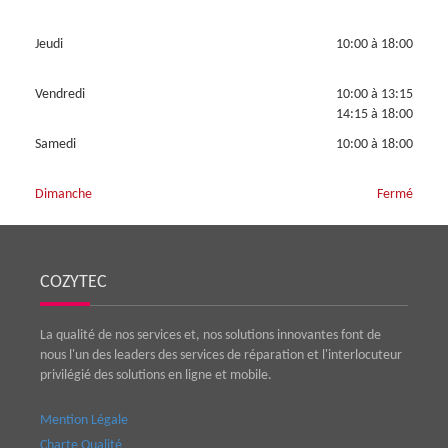
Jeudi
10:00 à 18:00
Vendredi
10:00 à 13:15
14:15 à 18:00
Samedi
10:00 à 18:00
Dimanche
Fermé
COZYTEC
La qualité de nos services et, nos solutions innovantes font de
nous l'un des leaders des services de réparation et l'interlocuteur
privilégié des solutions en ligne et mobile.
Mention Légale
Charte Qualité