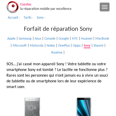
Cozytec
la réparation mobile par excellence
Accueil
›
Tarifs
›
Sony
›
Forfait de réparation Sony
Apple
|
Samsung
|
Asus
|
Console
|
Google
|
HTC
|
Huawei
|
MacBook
|
Microsoft
|
Motorola
|
Nokia
|
OnePlus
|
Oppo
|
Sony
|
Xiaomi
|
Realme
|
SOS… j’ai cassé mon appareil Sony ! Votre tablette ou votre
smartphone Sony est tombé ? Le tactile ne fonctionne plus ?
Rares sont les personnes qui n’ont jamais eu à vivre un souci
de tablette ou de smartphone lors de leur expérience de
smart user.