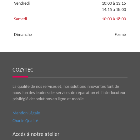
Vendredi
10:00 à 13:15
14:15 à 18:00
Samedi
10:00 à 18:00
Dimanche
Fermé
COZYTEC
La qualité de nos services et, nos solutions innovantes font de
nous l'un des leaders des services de réparation et l'interlocuteur
privilégié des solutions en ligne et mobile.
Mention Légale
Charte Qualité
Accès à notre atelier