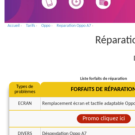
Accueil
›
Tarifs
›
Oppo
›
Reparation Oppo A7
›
Réparati
Liste forfaits de réparation
Types de
FORFAITS DE RÉPARATIO
problèmes
ECRAN
Remplacement écran et tactile adaptable Opp
Promo cliquez ici
DIVERS
Désoxydation Oppo A7