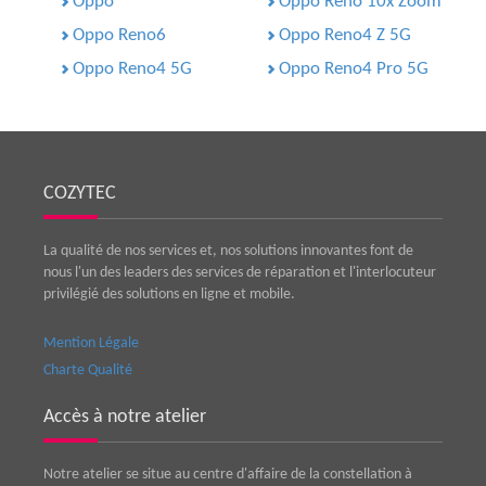
Oppo
Oppo Reno 10x Zoom
Oppo Reno6
Oppo Reno4 Z 5G
Oppo Reno4 5G
Oppo Reno4 Pro 5G
COZYTEC
La qualité de nos services et, nos solutions innovantes font de
nous l'un des leaders des services de réparation et l'interlocuteur
privilégié des solutions en ligne et mobile.
Mention Légale
Charte Qualité
Accès à notre atelier
Notre atelier se situe au centre d'affaire de la constellation à