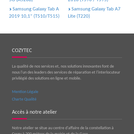
Samsung Galaxy Tab A
Samsung Galaxy Tab A7
2019 10,1" (T510/T515)
Lite (T220)
COZYTEC
La qualité de nos services et, nos solutions innovantes font de
nous l'un des leaders des services de réparation et l'interlocuteur
privilégié des solutions en ligne et mobile.
Mention Légale
Charte Qualité
Accès à notre atelier
Notre atelier se situe au centre d'affaire de la constellation à