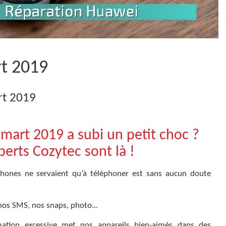
rt 2019
rt 2019
mart 2019 a subi un petit choc ?
perts Cozytec sont là !
hones ne servaient qu’à téléphoner est sans aucun doute
nos SMS, nos snaps, photo...
ation excessive met nos appareils bien-aimés dans des