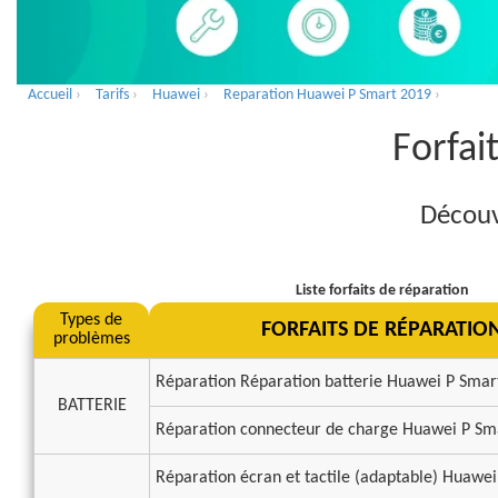
Accueil
›
Tarifs
›
Huawei
›
Reparation Huawei P Smart 2019
›
Forfai
Découv
Liste forfaits de réparation
Types de
FORFAITS DE RÉPARATIO
problèmes
Réparation Réparation batterie Huawei P Smar
BATTERIE
Réparation connecteur de charge Huawei P Sm
Réparation écran et tactile (adaptable) Huawe