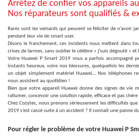
Arrêtez de confier vos appareils a
Nos réparateurs sont qualifiés & 
Rares sont les veinards qui peuvent se féliciter de n’avoir 
pendant leur vie de smart user.
Disons le franchement, ces incidents nous mettent dans tous 
crises de larmes, sans oublier le célèbre « j’suis dégouté » et
Votre Huawei P Smart 2019 vous a parfois accompagné pen
instants heureux, voire nos blessures, quelquefois les der
un objet simplement matériel Huawei… Nos téléphones res
nous assistent au quotidien !
Bien que votre appareil Huawei donne des signes de vie mal
rallumer, concevoir une solution rapide, efficace et pas chère
Chez Cozytec, nous prenons sérieusement les difficultés que
2019 s’est cassé suite à un accident ? Il connait une panne 
Pour régler le problème de votre Huawei P Sma