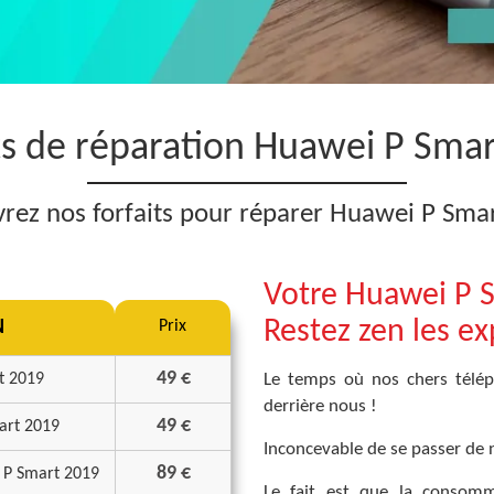
ts de réparation Huawei P Sma
rez nos forfaits pour réparer Huawei P Sma
Votre Huawei P S
Restez zen les ex
N
Prix
49 €
t 2019
Le temps où nos chers télép
derrière nous !
49 €
art 2019
Inconcevable de se passer de 
89 €
i P Smart 2019
Le fait est que la consomm