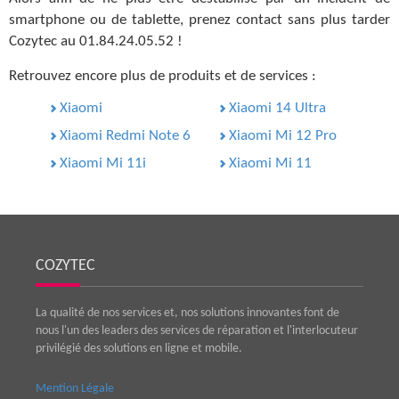
smartphone ou de tablette, prenez contact sans plus tarder
Cozytec au 01.84.24.05.52 !
Retrouvez encore plus de produits et de services :
Xiaomi
Xiaomi 14 Ultra
Xiaomi Redmi Note 6
Xiaomi Mi 12 Pro
Xiaomi Mi 11i
Xiaomi Mi 11
COZYTEC
La qualité de nos services et, nos solutions innovantes font de
nous l'un des leaders des services de réparation et l'interlocuteur
privilégié des solutions en ligne et mobile.
Mention Légale