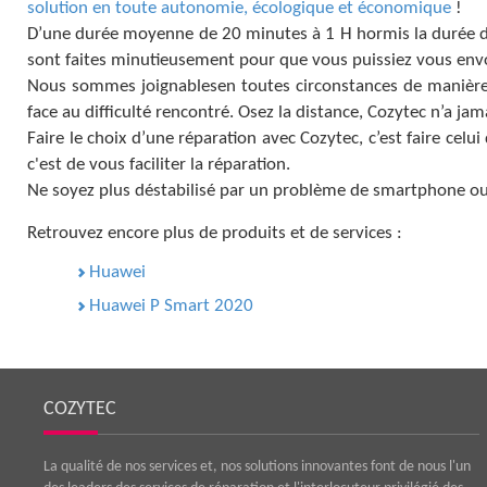
solution en toute autonomie, écologique et économique
!
D’une durée moyenne de 20 minutes à 1 H hormis la durée de 
sont faites minutieusement pour que vous puissiez vous envo
Nous sommes joignablesen toutes circonstances de manière à
face au difficulté rencontré. Osez la distance, Cozytec n’a jam
Faire le choix d’une réparation avec Cozytec, c’est faire celu
c'est de vous faciliter la réparation.
Ne soyez plus déstabilisé par un problème de smartphone ou
Retrouvez encore plus de produits et de services :
Huawei
Huawei P Smart 2020
COZYTEC
La qualité de nos services et, nos solutions innovantes font de nous l'un