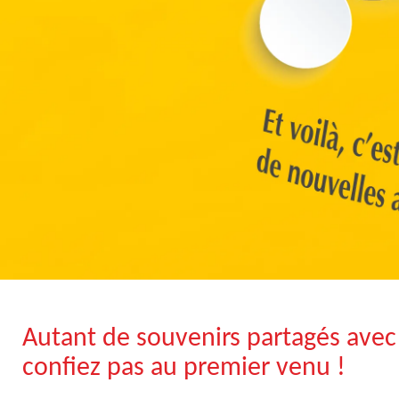
Autant de souvenirs partagés avec
confiez pas au premier venu !