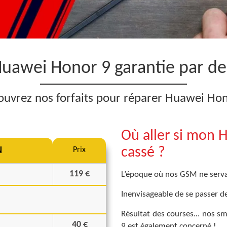
uawei Honor 9 garantie par des
uvrez nos forfaits pour réparer Huawei Ho
Où aller si mon 
cassé ?
N
Prix
119 €
L’époque où nos GSM ne servai
Inenvisageable de se passer d
Résultat des courses… nos sm
40 €
9 est également concerné !