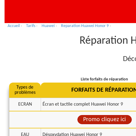
Accueil
›
Tarifs
›
Huawei
›
Reparation Huawei Honor 9
›
Réparation H
Déco
Liste forfaits de réparation
Types de
FORFAITS DE RÉPARATIO
problèmes
ECRAN
Écran et tactile complet Huawei Honor 9
Promo cliquez ici
EAU
Désoxydation Huawei Honor 9